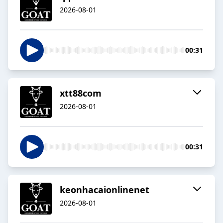
2026-08-01
00:31
xtt88com
2026-08-01
00:31
keonhacaionlinenet
2026-08-01