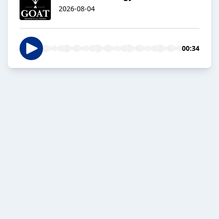
2026-08-04
00:34