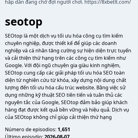
hấp dẫn đang chờ đợi người chơi.
https://8xbetlt.com/
seotop
SEOtop là một dịch vụ tối ưu hóa công cụ tìm kiếm
chuyên nghiệp, được thiết kế để giúp các doanh
nghiệp và cá nhân tăng cường sự hiện diện trực tuyến
và cải thiện thứ hạng trên các công cụ tìm kiếm như
Google. Với đội ngũ chuyên gia giàu kinh nghiệm,
SEOtop cung cấp các giải pháp tối ưu hóa SEO toàn
diện từ nghiên cứu từ khóa, xây dựng nội dung chất
lượng đến tối ưu hóa cấu trúc website. Bằng việc sử
dụng những kỹ thuật SEO tiên tiến và tuân thủ các
nguyên tắc của Google, SEOtop đảm bảo giúp khách
hàng đạt được kết quả bền vững và hiệu quả. Dịch vụ
của SEOtop không chỉ giúp cải thiện thứ hạng
Número de episodios:
1,651
Último episodio:
2026-08-07