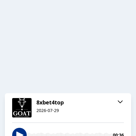
8xbet4top
2026-07-29
00:36