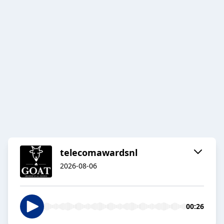
telecomawardsnl
2026-08-06
00:26