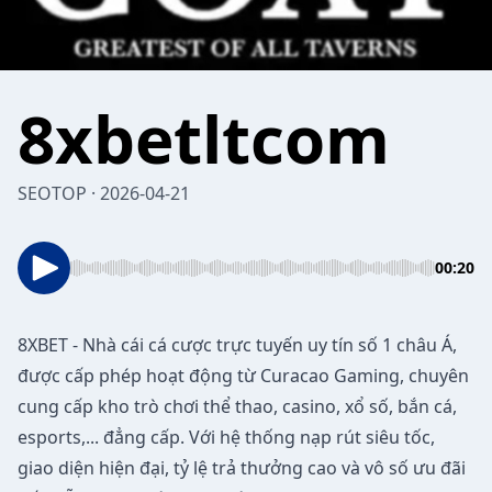
8xbetltcom
SEOTOP · 2026-04-21
00:20
8XBET
- Nhà cái cá cược trực tuyến uy tín số 1 châu Á,
được cấp phép hoạt động từ Curacao Gaming, chuyên
cung cấp kho trò chơi thể thao, casino, xổ số, bắn cá,
esports,... đẳng cấp. Với hệ thống nạp rút siêu tốc,
giao diện hiện đại, tỷ lệ trả thưởng cao và vô số ưu đãi