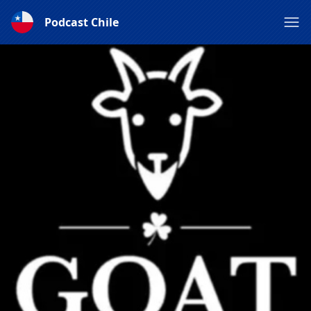
Podcast Chile