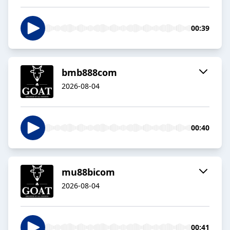
00:39
bmb888com
2026-08-04
00:40
mu88bicom
2026-08-04
00:41