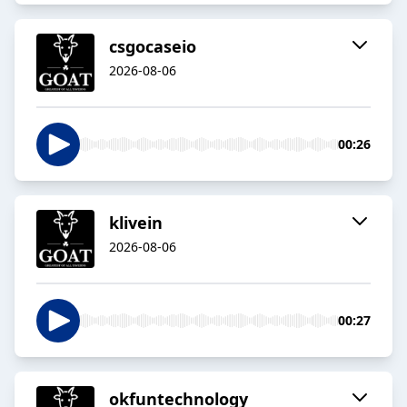
csgocaseio
2026-08-06
00:26
klivein
2026-08-06
00:27
okfuntechnology