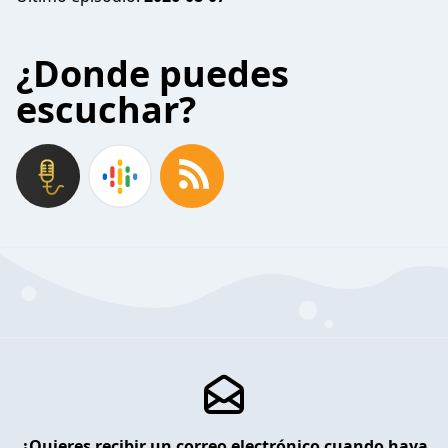
¿Donde puedes
escuchar?
¿Quieres recibir un correo electrónico cuando haya