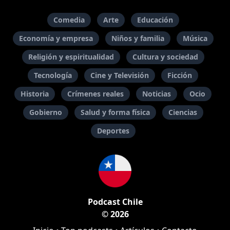
Comedia
Arte
Educación
Economía y empresa
Niños y familia
Música
Religión y espiritualidad
Cultura y sociedad
Tecnología
Cine y Televisión
Ficción
Historia
Crímenes reales
Noticias
Ocio
Gobierno
Salud y forma física
Ciencias
Deportes
Podcast Chile
© 2026