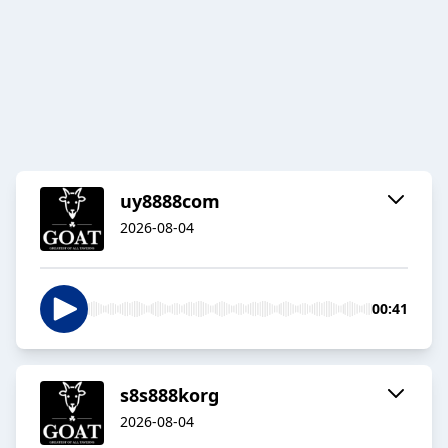
uy8888com
2026-08-04
00:41
s8s888korg
2026-08-04