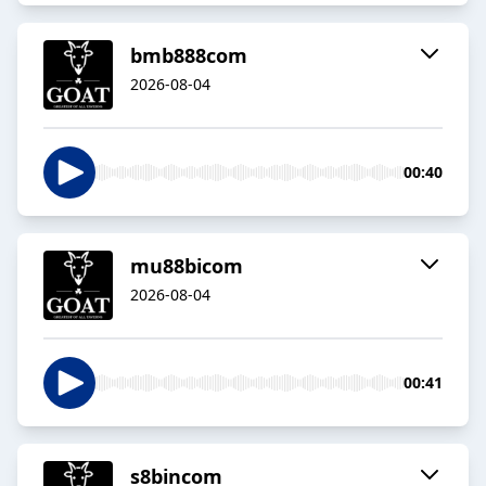
bmb888com
2026-08-04
00:40
mu88bicom
2026-08-04
00:41
s8bincom