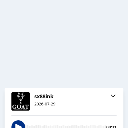
sx88ink
2026-07-29
00:31