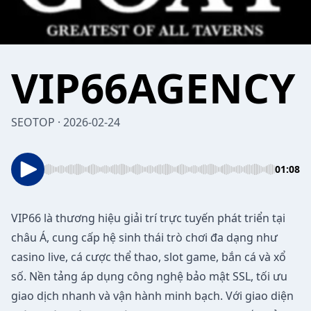
VIP66AGENCY
SEOTOP · 2026-02-24
01:08
VIP66
là thương hiệu giải trí trực tuyến phát triển tại
châu Á, cung cấp hệ sinh thái trò chơi đa dạng như
casino live, cá cược thể thao, slot game, bắn cá và xổ
số. Nền tảng áp dụng công nghệ bảo mật SSL, tối ưu
giao dịch nhanh và vận hành minh bạch. Với giao diện