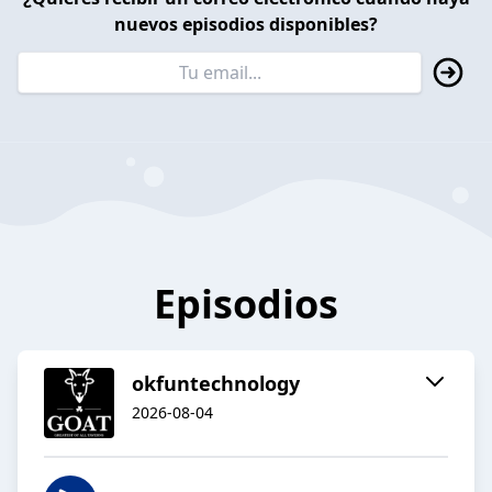
nuevos episodios disponibles?
Episodios
okfuntechnology
2026-08-04