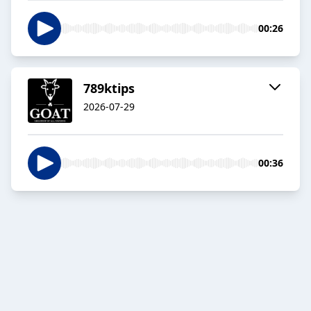
00:26
789ktips
2026-07-29
00:36