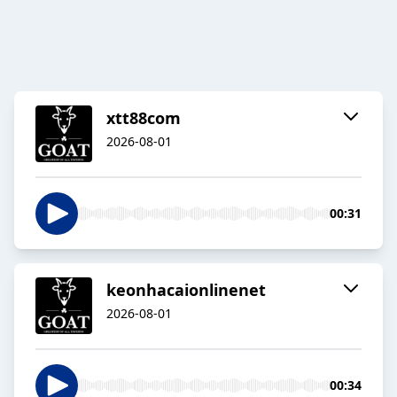
xtt88com
2026-08-01
00:31
keonhacaionlinenet
2026-08-01
00:34