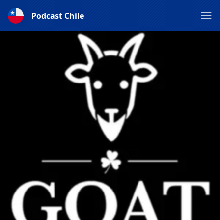
Podcast Chile