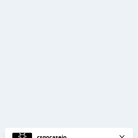
csgocaseio