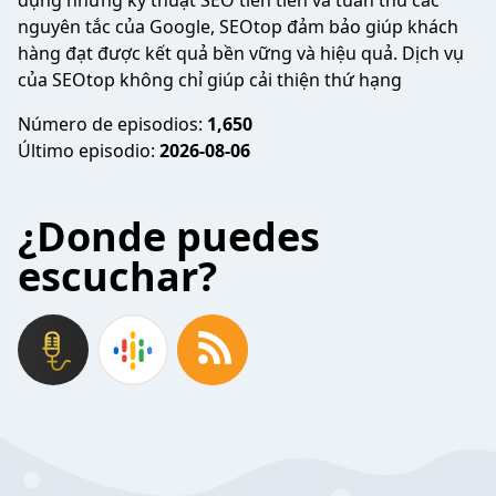
dụng những kỹ thuật SEO tiên tiến và tuân thủ các
nguyên tắc của Google, SEOtop đảm bảo giúp khách
hàng đạt được kết quả bền vững và hiệu quả. Dịch vụ
của SEOtop không chỉ giúp cải thiện thứ hạng
Número de episodios:
1,650
Último episodio:
2026-08-06
¿Donde puedes
escuchar?