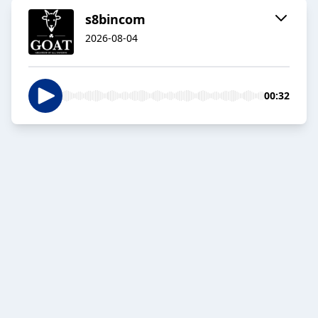
s8bincom
2026-08-04
00:32