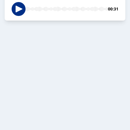
00:31