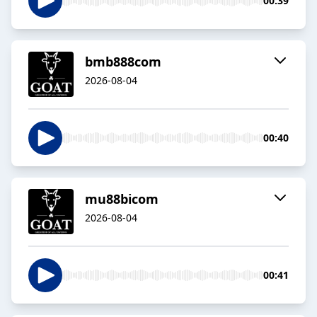
00:39
bmb888com
2026-08-04
00:40
mu88bicom
2026-08-04
00:41