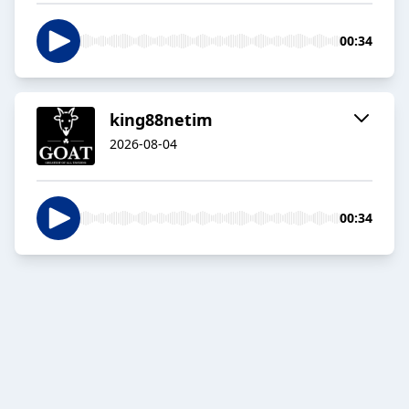
00:34
king88netim
2026-08-04
00:34