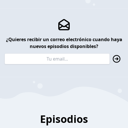
¿Quieres recibir un correo electrónico cuando haya
nuevos episodios disponibles?
Episodios