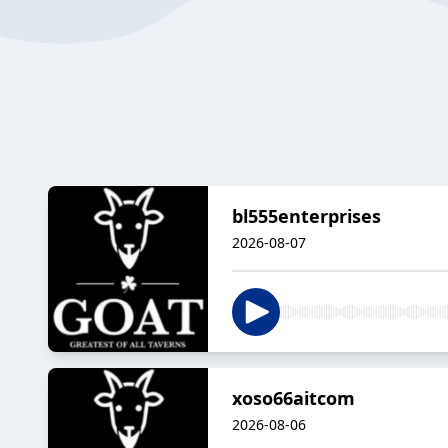
bl555enterprises
2026-08-07
xoso66aitcom
2026-08-06