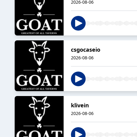
2026-08-06
csgocaseio
2026-08-06
klivein
2026-08-06