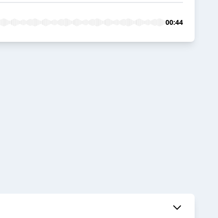
00:44