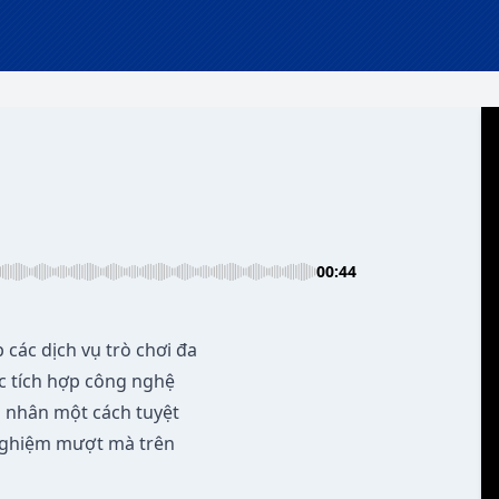
00:44
 các dịch vụ trò chơi đa
ợc tích hợp công nghệ
á nhân một cách tuyệt
i nghiệm mượt mà trên