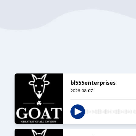
bl555enterprises
2026-08-07