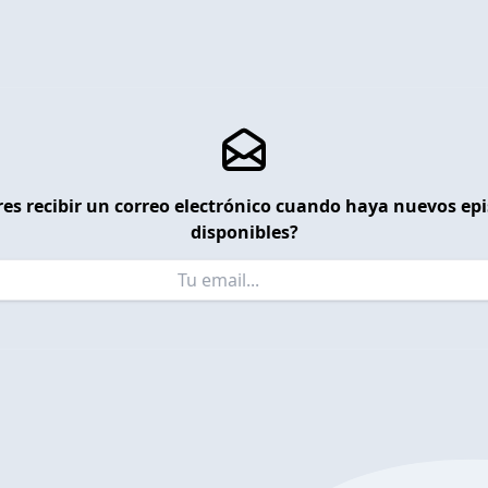
es recibir un correo electrónico cuando haya nuevos ep
disponibles?