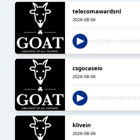
telecomawardsnl
2026-08-06
csgocaseio
2026-08-06
klivein
2026-08-06