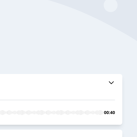
00:40