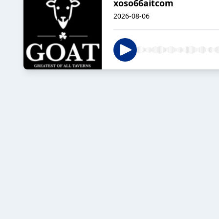
xoso66aitcom
2026-08-06