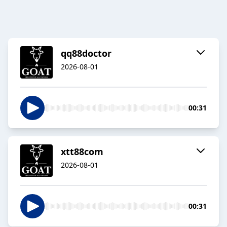
qq88doctor
2026-08-01
00:31
xtt88com
2026-08-01
00:31