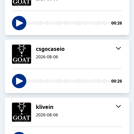
00:26
csgocaseio
2026-08-06
00:26
klivein
2026-08-06