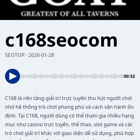
c168seocom
SEOTOP · 2026-01-28
00:32
C168
là nền tảng giải trí trực tuyến thu hút người chơi
nhờ hệ thống trò chơi phong phú và cách vận hành ổn
định. Tại C168, người dùng có thể tham gia nhiều hạng
mục như casino trực tuyến, thể thao, slot game và các
trò chơi giải trí khác với giao diện dễ sử dụng, phù hợp