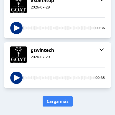
8xbet4top
2026-07-29
00:36
gtwintech
2026-07-29
00:35
Carga más