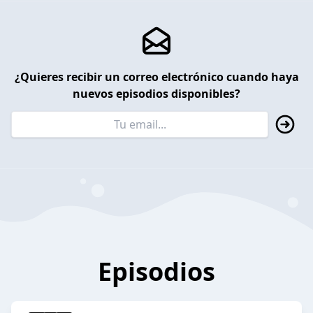
¿Quieres recibir un correo electrónico cuando haya
nuevos episodios disponibles?
Episodios