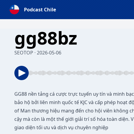
Podcast Chile
gg88bz
SEOTOP · 2026-05-06
GG88
nền tảng cá cược trực tuyến uy tín và minh bạ
bảo hộ bởi liên minh quốc tế KJC và cấp phép hoạt đ
of Man thương hiệu mang đến cho hội viên không chỉ 
cậy mà còn là một thế giới giải trí số hóa toàn diện. 
giao diện tối ưu và dịch vụ chuyên nghiệp