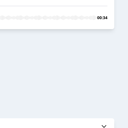
00:34