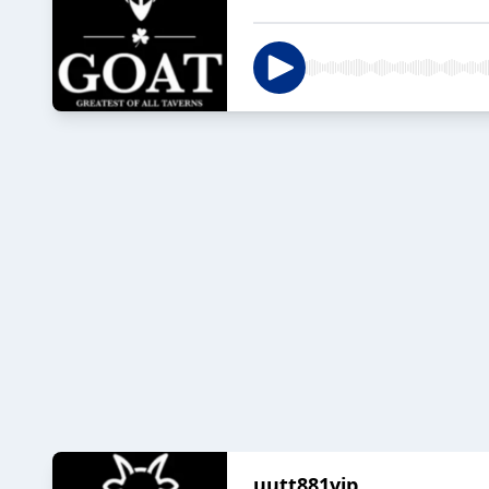
uutt881vip