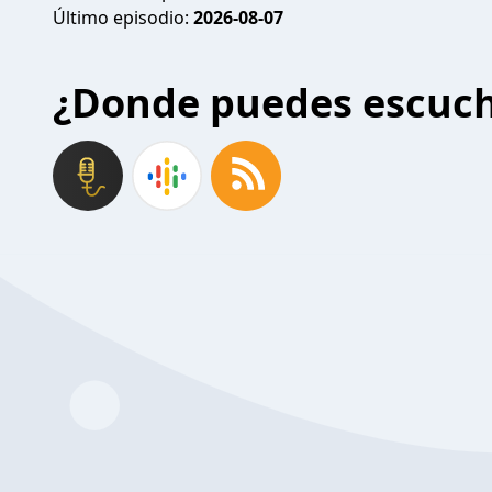
Último episodio:
2026-08-07
¿Donde puedes escuc