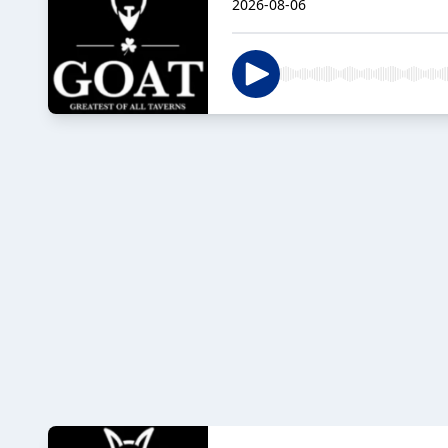
2026-08-06