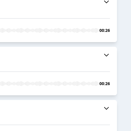
00:26
00:26