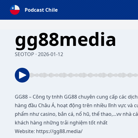
Podcast Chile
gg88media
SEOTOP · 2026-01-12
GG88
– Công ty tnhh GG88 chuyên cung cấp các dịch v
hàng đầu Châu Á, hoạt động trên nhiều lĩnh vực và 
phẩm như casino, bắn cá, nổ hũ, thể thao,...vv nhà cá
khách hàng những trải nghiệm tốt nhất
Website:
https://gg88.media/