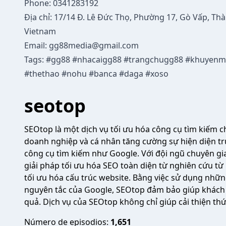
Phone: 0341283192
Địa chỉ: 17/14 Đ. Lê Đức Thọ, Phường 17, Gò Vấp, Th
Vietnam
Email:
gg88media@gmail.com
Tags: #gg88 #nhacaigg88 #trangchugg88 #khuyenm
#thethao #nohu #banca #daga #xoso
seotop
SEOtop là một dịch vụ tối ưu hóa công cụ tìm kiếm c
doanh nghiệp và cá nhân tăng cường sự hiện diện trự
công cụ tìm kiếm như Google. Với đội ngũ chuyên gi
giải pháp tối ưu hóa SEO toàn diện từ nghiên cứu t
tối ưu hóa cấu trúc website. Bằng việc sử dụng những
nguyên tắc của Google, SEOtop đảm bảo giúp khách 
quả. Dịch vụ của SEOtop không chỉ giúp cải thiện th
Número de episodios:
1,651