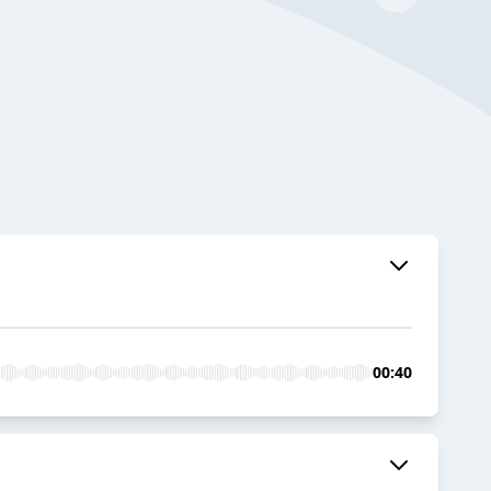
00:40