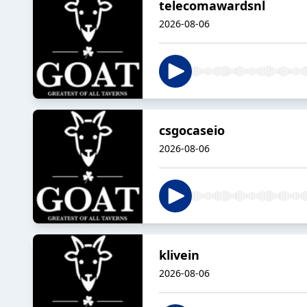
telecomawardsnl
2026-08-06
csgocaseio
2026-08-06
klivein
2026-08-06