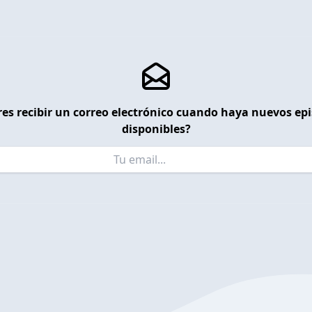
es recibir un correo electrónico cuando haya nuevos ep
disponibles?