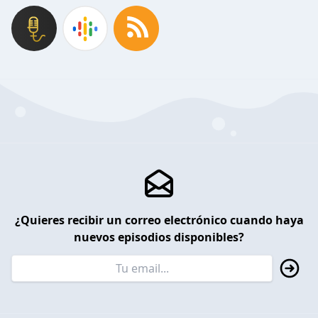
¿Quieres recibir un correo electrónico cuando haya
nuevos episodios disponibles?