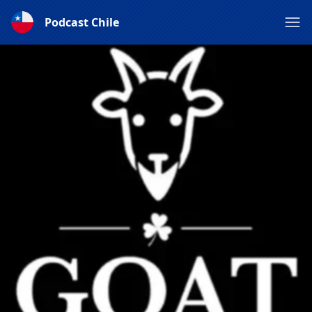
Podcast Chile