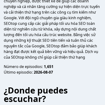
chuyên nghiệp, được thiết kế để giúp các doanh
nghiệp và cá nhân tăng cường sự hiện diện trực tuyến
và cải thiện thứ hạng trên các công cụ tìm kiếm như
Google. Với đội ngũ chuyên gia giàu kinh nghiệm,
SEOtop cung cấp các giải pháp tối ưu hóa SEO toàn
diện từ nghiên cứu từ khóa, xây dựng nội dung chất
lượng đến tối ưu hóa cấu trúc website. Bằng việc sử
dụng những kỹ thuật SEO tiên tiến và tuân thủ các
nguyên tắc của Google, SEOtop đảm bảo giúp khách
hàng đạt được kết quả bền vững và hiệu quả. Dịch vụ
của SEOtop không chỉ giúp cải thiện thứ hạng
Número de episodios:
1,651
Último episodio:
2026-08-07
¿Donde puedes
escuchar?