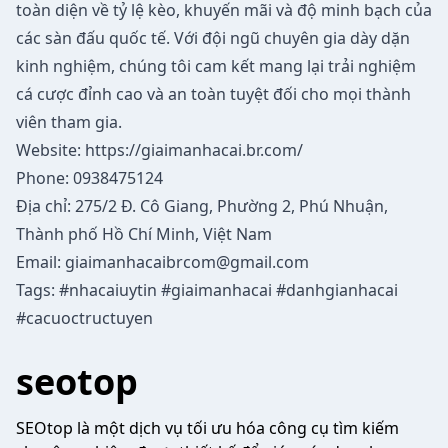
toàn diện về tỷ lệ kèo, khuyến mãi và độ minh bạch của
các sàn đấu quốc tế. Với đội ngũ chuyên gia dày dặn
kinh nghiệm, chúng tôi cam kết mang lại trải nghiệm
cá cược đỉnh cao và an toàn tuyệt đối cho mọi thành
viên tham gia.
Website:
https://giaimanhacai.br.com/
Phone: 0938475124
Địa chỉ: 275/2 Đ. Cô Giang, Phường 2, Phú Nhuận,
Thành phố Hồ Chí Minh, Việt Nam
Email:
giaimanhacaibrcom@gmail.com
Tags: #nhacaiuytin #giaimanhacai #danhgianhacai
#cacuoctructuyen
seotop
SEOtop là một dịch vụ tối ưu hóa công cụ tìm kiếm