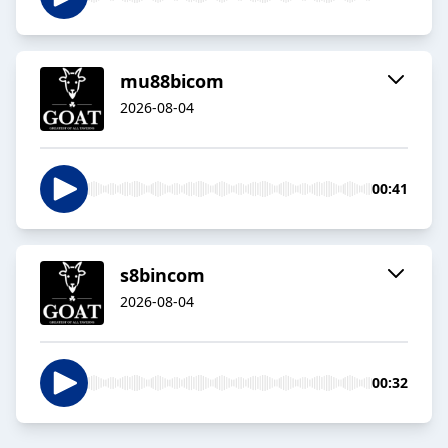
mu88bicom
2026-08-04
00:41
s8bincom
2026-08-04
00:32