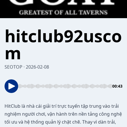
hitclub92usco
m
SEOTOP · 2026-02-08
00:43
HitClub
là nhà cái giải trí trực tuyến tập trung vào trải
nghiệm người chơi, vận hành trên nền tảng công nghệ
tối ưu và hệ thống quản lý chặt chẽ. Thay vì dàn trải,