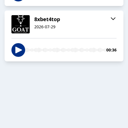
8xbet4top
2026-07-29
00:36