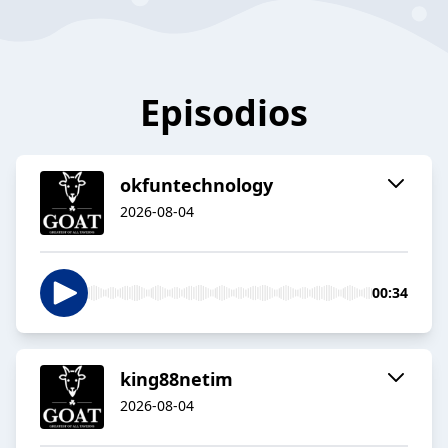
Episodios
okfuntechnology
2026-08-04
00:34
king88netim
2026-08-04