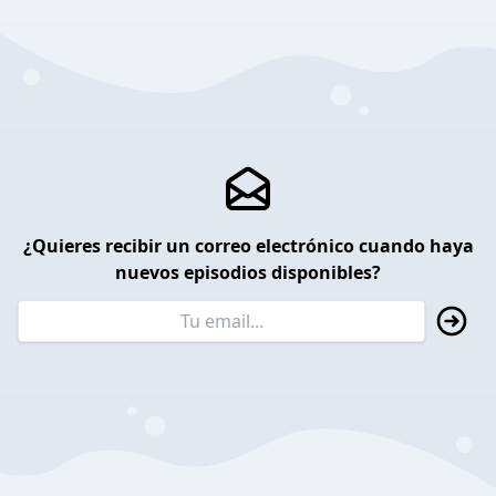
¿Quieres recibir un correo electrónico cuando haya
nuevos episodios disponibles?