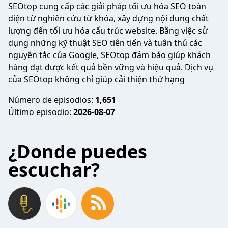
SEOtop cung cấp các giải pháp tối ưu hóa SEO toàn
diện từ nghiên cứu từ khóa, xây dựng nội dung chất
lượng đến tối ưu hóa cấu trúc website. Bằng việc sử
dụng những kỹ thuật SEO tiên tiến và tuân thủ các
nguyên tắc của Google, SEOtop đảm bảo giúp khách
hàng đạt được kết quả bền vững và hiệu quả. Dịch vụ
của SEOtop không chỉ giúp cải thiện thứ hạng
Número de episodios:
1,651
Último episodio:
2026-08-07
¿Donde puedes
escuchar?