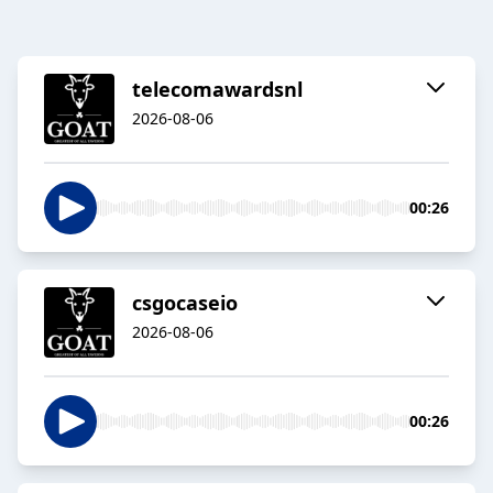
telecomawardsnl
2026-08-06
00:26
csgocaseio
2026-08-06
00:26