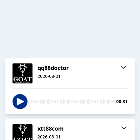
qq88doctor
2026-08-01
00:31
xtt88com
2026-08-01