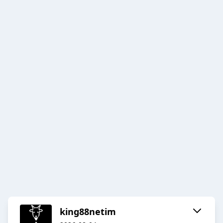
king88netim