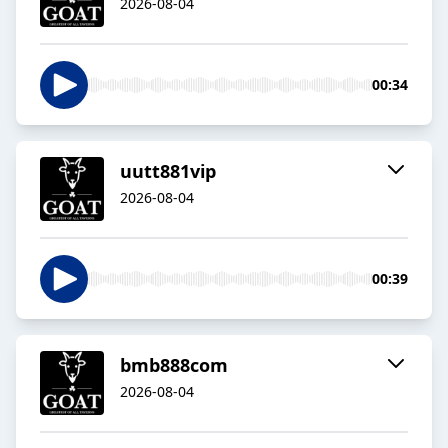
2026-08-04
00:34
uutt881vip
2026-08-04
00:39
bmb888com
2026-08-04