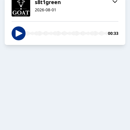
s8t1green
2026-08-01
00:33