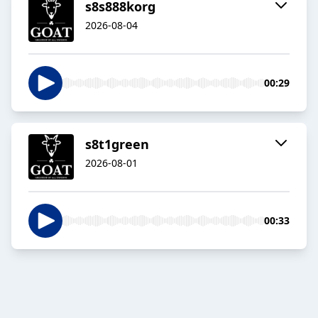
s8s888korg
2026-08-04
00:29
s8t1green
2026-08-01
00:33