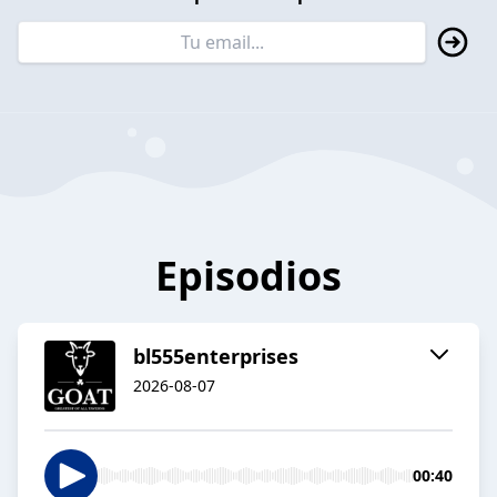
Episodios
bl555enterprises
2026-08-07
00:40