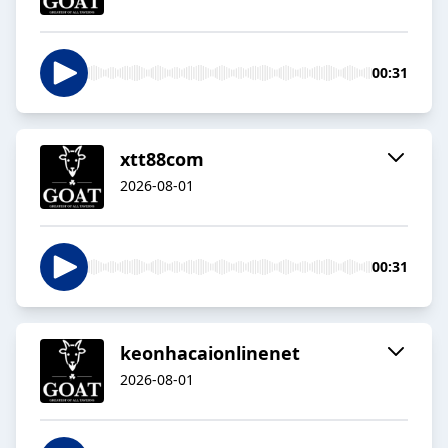
00:31
xtt88com
2026-08-01
00:31
keonhacaionlinenet
2026-08-01