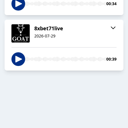
00:34
8xbet71live
2026-07-29
00:39