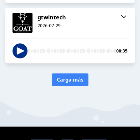
gtwintech
2026-07-29
00:35
Carga más