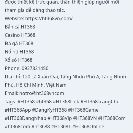
được thiết kế trực quan, thân thiện giúp người mới
tham gia dễ dàng thao tác.
Website:
https://ht368vn.com/
Bắn cá HT368
Casino HT368
Đá gà HT368
Nổ hũ HT368
Xổ số HT368
Phone: 0937821456
Địa chỉ: 120 Lã Xuân Oai, Tăng Nhơn Phú A, Tăng Nhơn
Phú, Hồ Chí Minh, Việt Nam
Email: hotro@ht368vncom
Tags: #HT368 #ht368 #HT368Link #HT368TrangChu
#HT368App #DangKyHT368 #HT368Game
#HT368DangNhap #HT368Vip #HT368VN #HT368Com
#ht368com #ht3688 #HT3681 #HT368Online