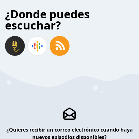
¿Donde puedes
escuchar?
¿Quieres recibir un correo electrónico cuando haya
nuevos episodios disponibles?