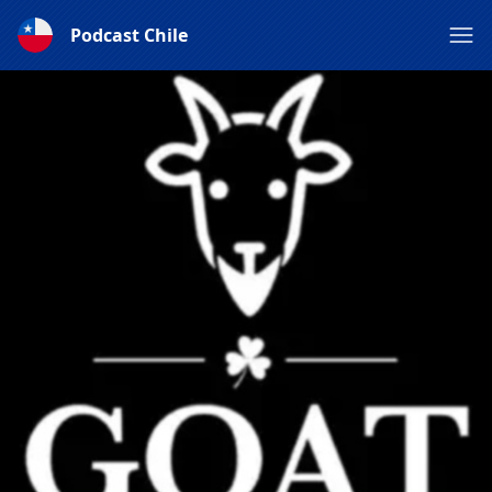
Podcast Chile