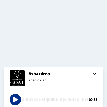
8xbet4top
2026-07-29
00:36