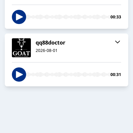
00:33
qq88doctor
2026-08-01
00:31