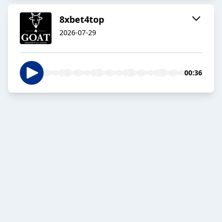
8xbet4top
2026-07-29
00:36