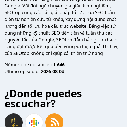
Google. Với đội ngũ chuyên gia giàu kinh nghiệm,
SEOtop cung cấp các giải pháp tối ưu hóa SEO toàn
diện từ nghiên cứu từ khóa, xây dựng nội dung chất
lượng đến tối ưu hóa cấu trúc website. Bằng việc sử
dụng những kỹ thuật SEO tiên tiến và tuân thủ các
nguyên tắc của Google, SEOtop đảm bảo giúp khách
hàng đạt được kết quả bền vững và hiệu quả. Dịch vụ
của SEOtop không chỉ giúp cải thiện thứ hạng
Número de episodios:
1,646
Último episodio:
2026-08-04
¿Donde puedes
escuchar?