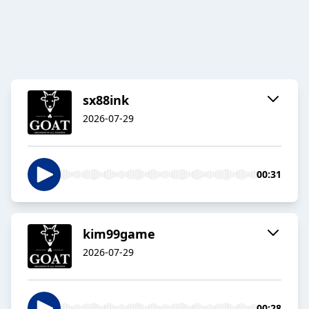
sx88ink
2026-07-29
00:31
kim99game
2026-07-29
00:28