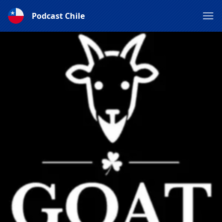
Podcast Chile