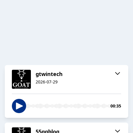
gtwintech
2026-07-29
00:35
55qqblog