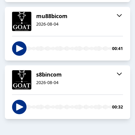
mu88bicom
2026-08-04
00:41
s8bincom
2026-08-04
00:32