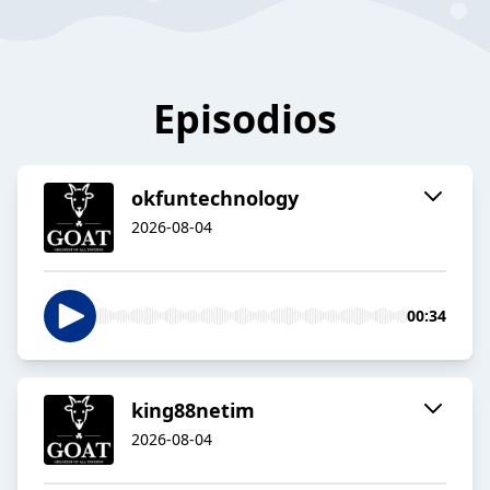
Episodios
okfuntechnology
2026-08-04
00:34
king88netim
2026-08-04