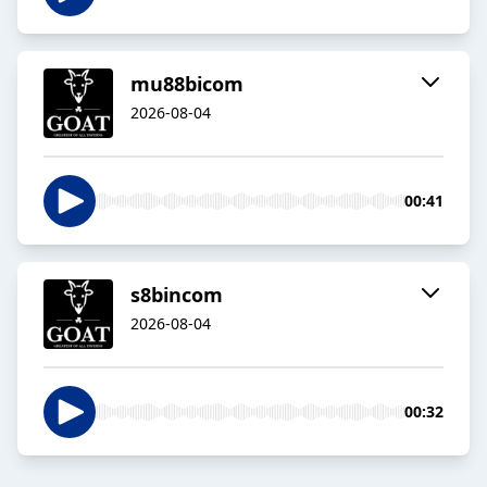
mu88bicom
2026-08-04
00:41
s8bincom
2026-08-04
00:32