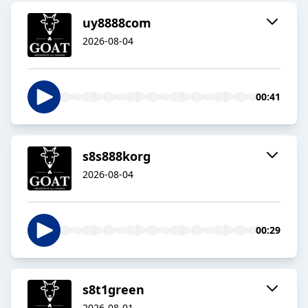
uy8888com
2026-08-04
00:41
s8s888korg
2026-08-04
00:29
s8t1green
2026-08-01