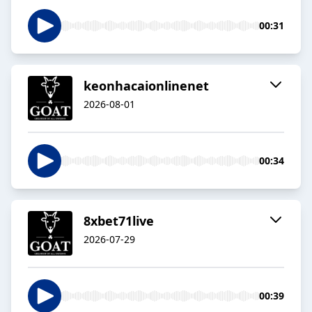
00:31
keonhacaionlinenet
2026-08-01
00:34
8xbet71live
2026-07-29
00:39