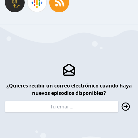
¿Quieres recibir un correo electrónico cuando haya
nuevos episodios disponibles?