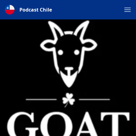
Podcast Chile