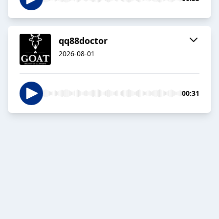
qq88doctor
2026-08-01
00:31