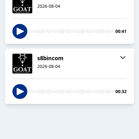
2026-08-04
00:41
s8bincom
2026-08-04
00:32