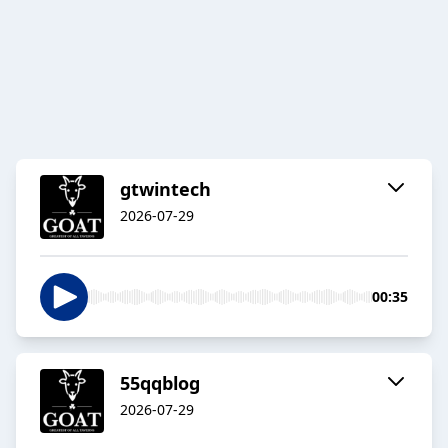
gtwintech
2026-07-29
00:35
55qqblog
2026-07-29