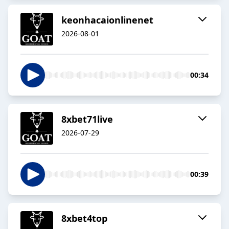
keonhacaionlinenet
2026-08-01
00:34
8xbet71live
2026-07-29
00:39
8xbet4top