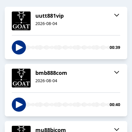
uutt881vip
2026-08-04
00:39
bmb888com
2026-08-04
00:40
mu88bicom