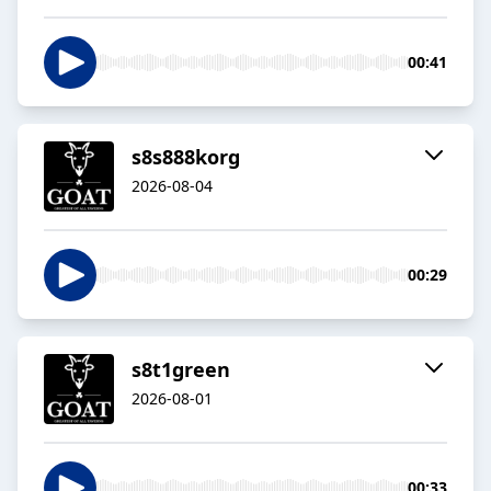
00:41
s8s888korg
2026-08-04
00:29
s8t1green
2026-08-01
00:33