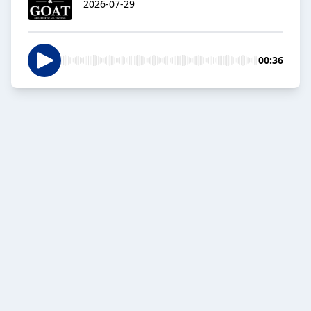
2026-07-29
00:36