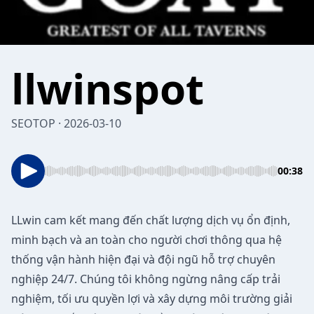
llwinspot
SEOTOP · 2026-03-10
00:38
LLwin
cam kết mang đến chất lượng dịch vụ ổn định,
minh bạch và an toàn cho người chơi thông qua hệ
thống vận hành hiện đại và đội ngũ hỗ trợ chuyên
nghiệp 24/7. Chúng tôi không ngừng nâng cấp trải
nghiệm, tối ưu quyền lợi và xây dựng môi trường giải