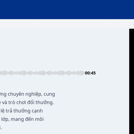
00:45
ướng chuyên nghiệp, cung
 và trò chơi đổi thưởng.
 lệ trả thưởng cạnh
u lớp, mang đến môi
.