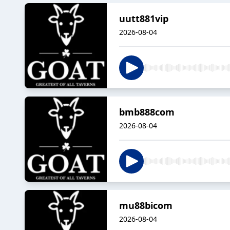
uutt881vip
2026-08-04
bmb888com
2026-08-04
mu88bicom
2026-08-04