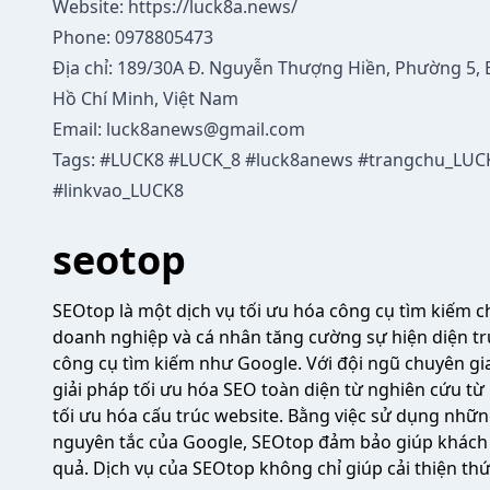
Website:
https://luck8a.news/
Phone: 0978805473
Địa chỉ: 189/30A Đ. Nguyễn Thượng Hiền, Phường 5,
Hồ Chí Minh, Việt Nam
Email:
luck8anews@gmail.com
Tags: #LUCK8 #LUCK_8 #luck8anews #trangchu_LU
#linkvao_LUCK8
seotop
SEOtop là một dịch vụ tối ưu hóa công cụ tìm kiếm c
doanh nghiệp và cá nhân tăng cường sự hiện diện trự
công cụ tìm kiếm như Google. Với đội ngũ chuyên gi
giải pháp tối ưu hóa SEO toàn diện từ nghiên cứu t
tối ưu hóa cấu trúc website. Bằng việc sử dụng những
nguyên tắc của Google, SEOtop đảm bảo giúp khách 
quả. Dịch vụ của SEOtop không chỉ giúp cải thiện th