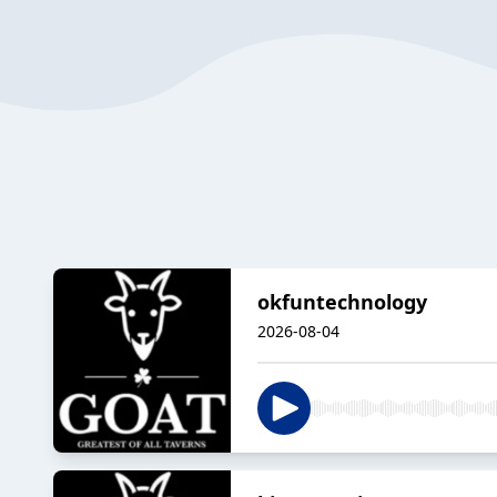
okfuntechnology
2026-08-04