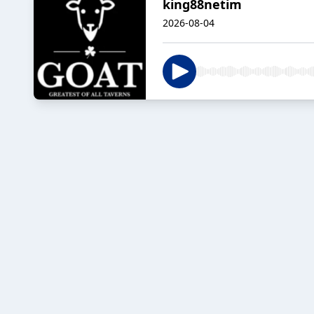
king88netim
2026-08-04