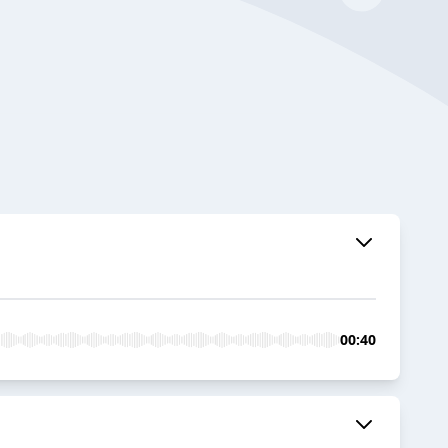
00:40