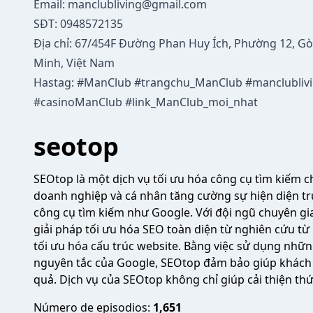
Email:
manclubliving@gmail.com
SĐT: 0948572135
Địa chỉ: 67/454F Đường Phan Huy Ích, Phường 12, G
Minh, Việt Nam
Hastag: #ManClub #trangchu_ManClub #manclubli
#casinoManClub #link_ManClub_moi_nhat
seotop
SEOtop là một dịch vụ tối ưu hóa công cụ tìm kiếm c
doanh nghiệp và cá nhân tăng cường sự hiện diện trự
công cụ tìm kiếm như Google. Với đội ngũ chuyên gi
giải pháp tối ưu hóa SEO toàn diện từ nghiên cứu t
tối ưu hóa cấu trúc website. Bằng việc sử dụng những
nguyên tắc của Google, SEOtop đảm bảo giúp khách 
quả. Dịch vụ của SEOtop không chỉ giúp cải thiện th
Número de episodios:
1,651