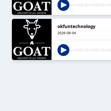
okfuntechnology
2026-08-04