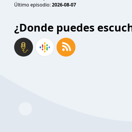
Último episodio:
2026-08-07
¿Donde puedes escuc