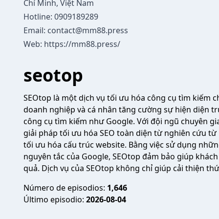
Chí Minh, Việt Nam
Hotline: 0909189289
Email:
contact@mm88.press
Web:
https://mm88.press/
seotop
SEOtop là một dịch vụ tối ưu hóa công cụ tìm kiếm c
doanh nghiệp và cá nhân tăng cường sự hiện diện trự
công cụ tìm kiếm như Google. Với đội ngũ chuyên gi
giải pháp tối ưu hóa SEO toàn diện từ nghiên cứu t
tối ưu hóa cấu trúc website. Bằng việc sử dụng những
nguyên tắc của Google, SEOtop đảm bảo giúp khách 
quả. Dịch vụ của SEOtop không chỉ giúp cải thiện th
Número de episodios:
1,646
Último episodio:
2026-08-04