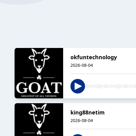
okfuntechnology
2026-08-04
king88netim
2026-08-04