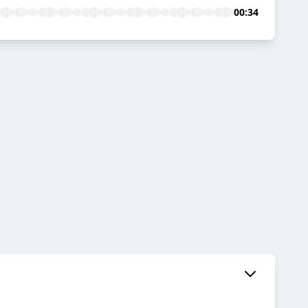
00:34