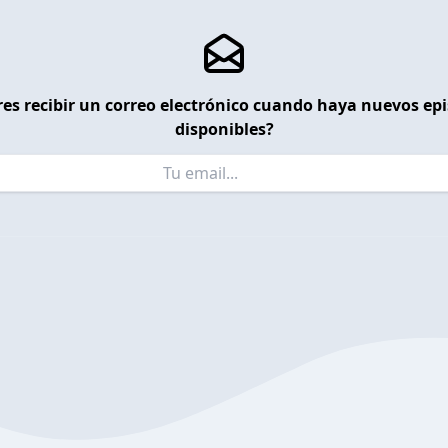
es recibir un correo electrónico cuando haya nuevos ep
disponibles?