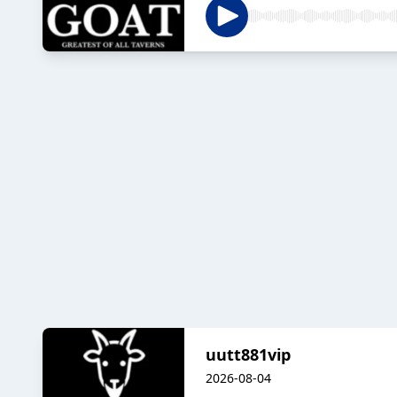
uutt881vip
2026-08-04