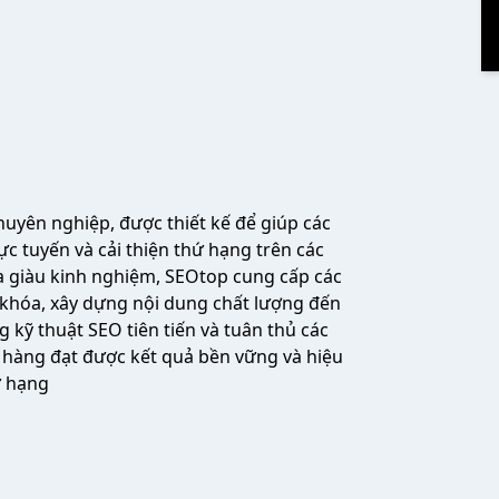
huyên nghiệp, được thiết kế để giúp các
c tuyến và cải thiện thứ hạng trên các
a giàu kinh nghiệm, SEOtop cung cấp các
ừ khóa, xây dựng nội dung chất lượng đến
 kỹ thuật SEO tiên tiến và tuân thủ các
hàng đạt được kết quả bền vững và hiệu
ứ hạng