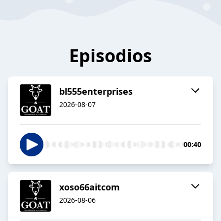
Episodios
bl555enterprises
2026-08-07
00:40
xoso66aitcom
2026-08-06