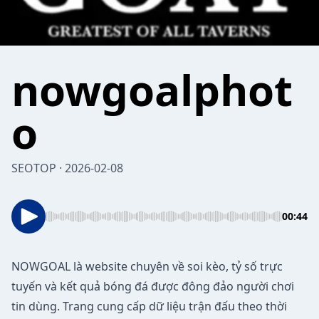
nowgoalphot
o
SEOTOP · 2026-02-08
00:44
NOWGOAL
là website chuyên về soi kèo, tỷ số trực
tuyến và kết quả bóng đá được đông đảo người chơi
tin dùng. Trang cung cấp dữ liệu trận đấu theo thời