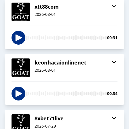
xtt88com
2026-08-01
00:31
keonhacaionlinenet
2026-08-01
00:34
8xbet71live
2026-07-29