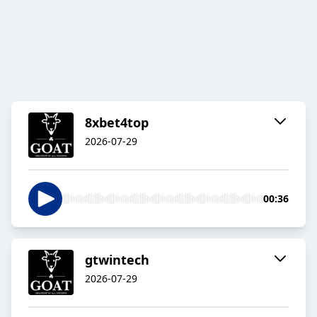
8xbet4top
2026-07-29
00:36
gtwintech
2026-07-29