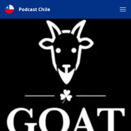
Podcast Chile