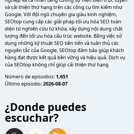
nghiệp và cá nhân tăng cường sự hiện diện trực tuyến
và cải thiện thứ hạng trên các công cụ tìm kiếm như
Google. Với đội ngũ chuyên gia giàu kinh nghiệm,
SEOtop cung cấp các giải pháp tối ưu hóa SEO toàn
diện từ nghiên cứu từ khóa, xây dựng nội dung chất
lượng đến tối ưu hóa cấu trúc website. Bằng việc sử
dụng những kỹ thuật SEO tiên tiến và tuân thủ các
nguyên tắc của Google, SEOtop đảm bảo giúp khách
hàng đạt được kết quả bền vững và hiệu quả. Dịch vụ
của SEOtop không chỉ giúp cải thiện thứ hạng
Número de episodios:
1,651
Último episodio:
2026-08-07
¿Donde puedes
escuchar?