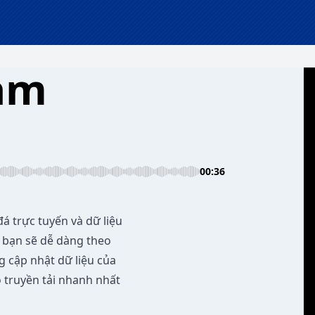
am
00:36
á trực tuyến và dữ liệu
, bạn sẽ dễ dàng theo
g cập nhật dữ liệu của
ộ truyền tải nhanh nhất