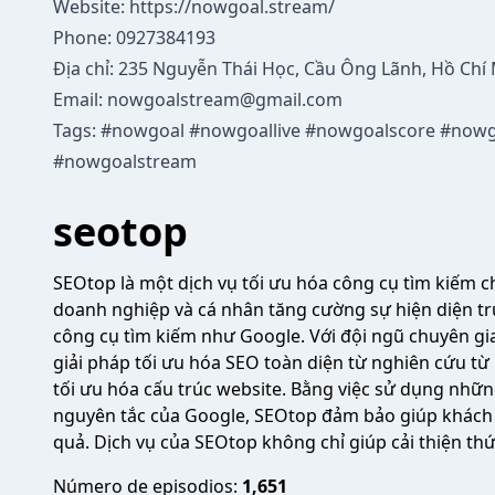
Website:
https://nowgoal.stream/
Phone: 0927384193
Địa chỉ: 235 Nguyễn Thái Học, Cầu Ông Lãnh, Hồ Chí
Email:
nowgoalstream@gmail.com
Tags: #nowgoal #nowgoallive #nowgoalscore #nowg
#nowgoalstream
seotop
SEOtop là một dịch vụ tối ưu hóa công cụ tìm kiếm c
doanh nghiệp và cá nhân tăng cường sự hiện diện trự
công cụ tìm kiếm như Google. Với đội ngũ chuyên gi
giải pháp tối ưu hóa SEO toàn diện từ nghiên cứu t
tối ưu hóa cấu trúc website. Bằng việc sử dụng những
nguyên tắc của Google, SEOtop đảm bảo giúp khách 
quả. Dịch vụ của SEOtop không chỉ giúp cải thiện th
Número de episodios:
1,651