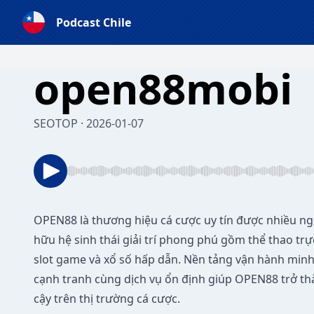
Podcast Chile
open88mobi
SEOTOP · 2026-01-07
OPEN88
là thương hiệu cá cược uy tín được nhiều ngư
hữu hệ sinh thái giải trí phong phú gồm thể thao trực
slot game và xổ số hấp dẫn. Nền tảng vận hành minh 
cạnh tranh cùng dịch vụ ổn định giúp OPEN88 trở th
cậy trên thị trường cá cược.