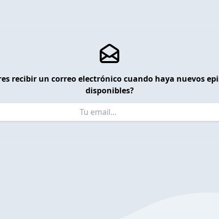
es recibir un correo electrónico cuando haya nuevos ep
disponibles?