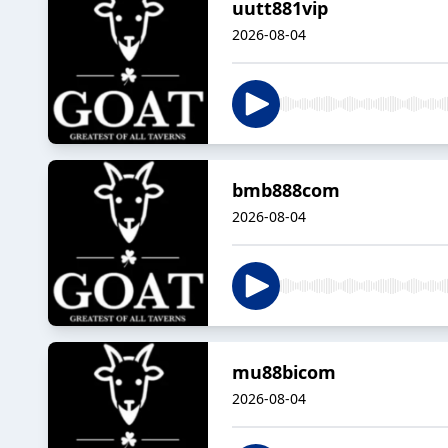
uutt881vip
2026-08-04
bmb888com
2026-08-04
mu88bicom
2026-08-04