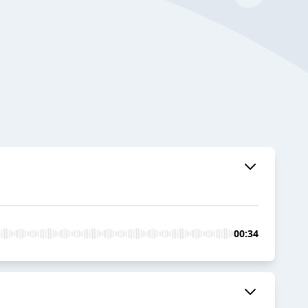
00:34