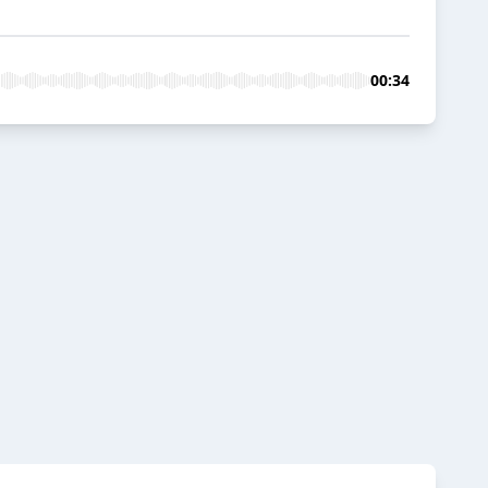
00:34