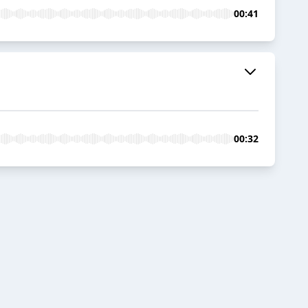
00:41
00:32