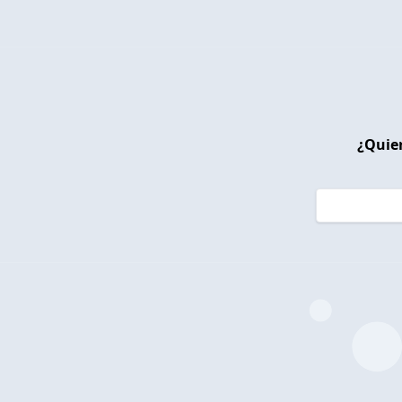
¿Quier