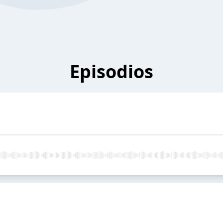
Episodios