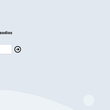
isodios