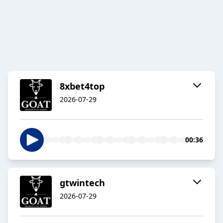
8xbet4top
2026-07-29
00:36
gtwintech
2026-07-29