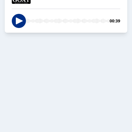
00:39