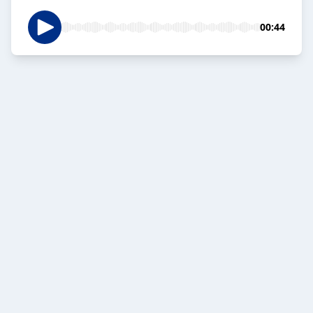
00:44