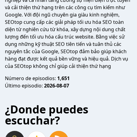
nghiệp và cá nhân tăng cường sự hiện diện trực tuyến
và cải thiện thứ hạng trên các công cụ tìm kiếm như
Google. Với đội ngũ chuyên gia giàu kinh nghiệm,
SEOtop cung cấp các giải pháp tối ưu hóa SEO toàn
diện từ nghiên cứu từ khóa, xây dựng nội dung chất
lượng đến tối ưu hóa cấu trúc website. Bằng việc sử
dụng những kỹ thuật SEO tiên tiến và tuân thủ các
nguyên tắc của Google, SEOtop đảm bảo giúp khách
hàng đạt được kết quả bền vững và hiệu quả. Dịch vụ
của SEOtop không chỉ giúp cải thiện thứ hạng
Número de episodios:
1,651
Último episodio:
2026-08-07
¿Donde puedes
escuchar?