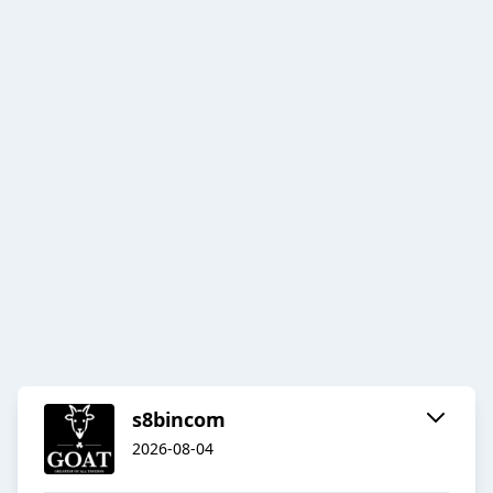
s8bincom
2026-08-04