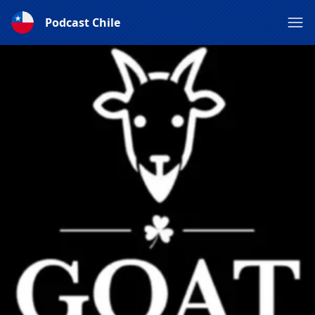
Podcast Chile