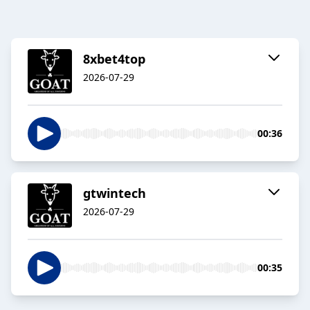
8xbet4top
2026-07-29
00:36
gtwintech
2026-07-29
00:35