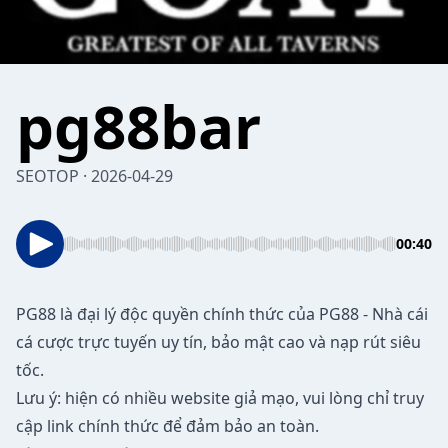
pg88bar
SEOTOP · 2026-04-29
00:40
PG88
là đại lý độc quyền chính thức của PG88 - Nhà cái
cá cược trực tuyến uy tín, bảo mật cao và nạp rút siêu
tốc.
Lưu ý: hiện có nhiều website giả mạo, vui lòng chỉ truy
cập link chính thức để đảm bảo an toàn.