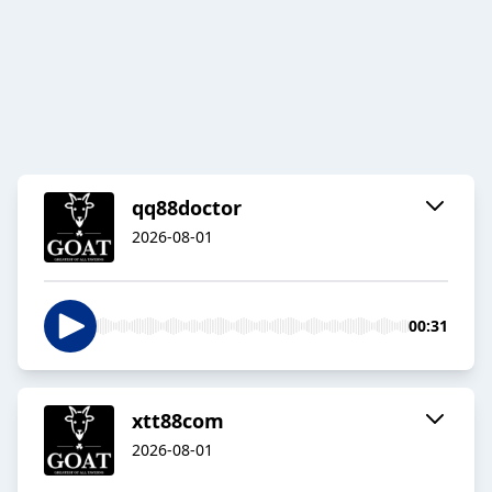
qq88doctor
2026-08-01
00:31
xtt88com
2026-08-01