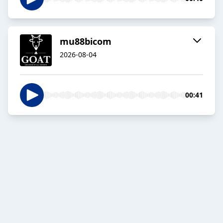
mu88bicom
2026-08-04
00:41