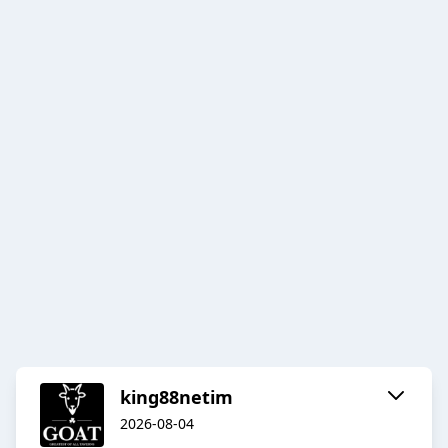
king88netim
2026-08-04