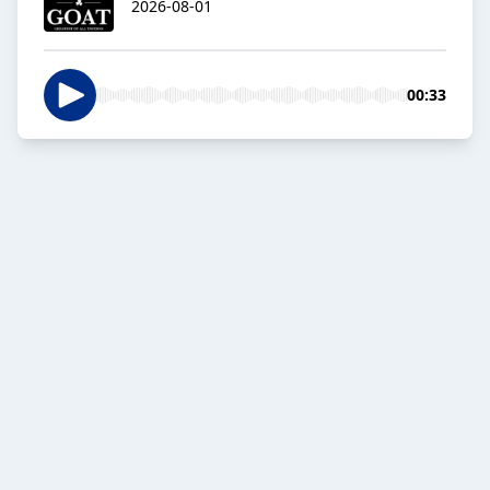
2026-08-01
00:33