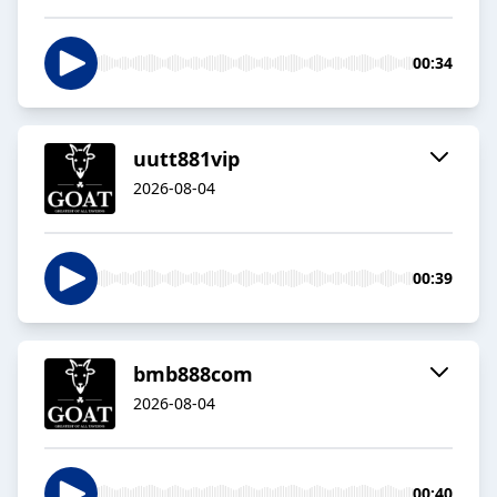
00:34
uutt881vip
2026-08-04
00:39
bmb888com
2026-08-04
00:40