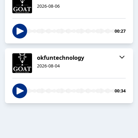
2026-08-06
00:27
okfuntechnology
2026-08-04
00:34