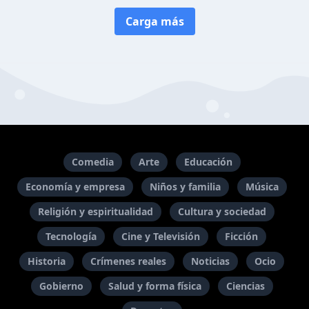
Carga más
Comedia
Arte
Educación
Economía y empresa
Niños y familia
Música
Religión y espiritualidad
Cultura y sociedad
Tecnología
Cine y Televisión
Ficción
Historia
Crímenes reales
Noticias
Ocio
Gobierno
Salud y forma física
Ciencias