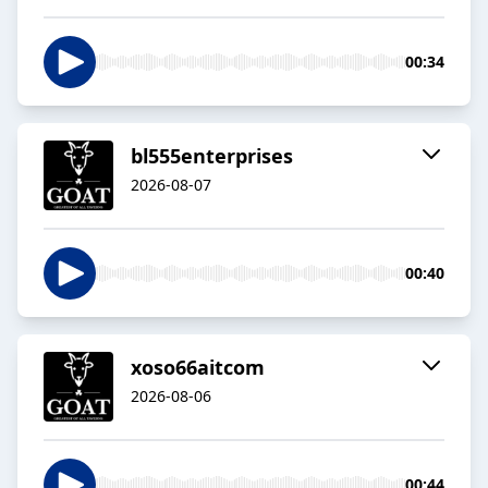
00:34
bl555enterprises
2026-08-07
00:40
xoso66aitcom
2026-08-06
00:44