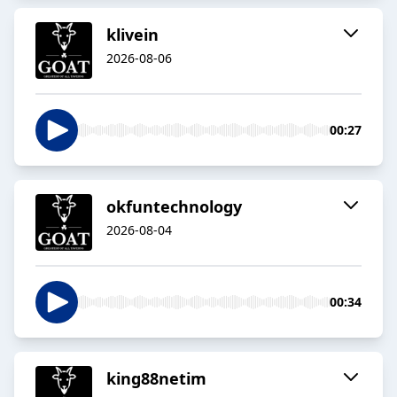
klivein
2026-08-06
00:27
okfuntechnology
2026-08-04
00:34
king88netim