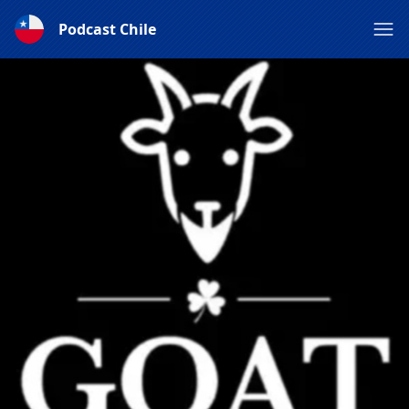
Podcast Chile