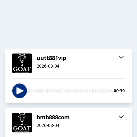
uutt881vip
2026-08-04
00:39
bmb888com
2026-08-04