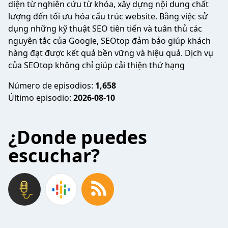
diện từ nghiên cứu từ khóa, xây dựng nội dung chất
lượng đến tối ưu hóa cấu trúc website. Bằng việc sử
dụng những kỹ thuật SEO tiên tiến và tuân thủ các
nguyên tắc của Google, SEOtop đảm bảo giúp khách
hàng đạt được kết quả bền vững và hiệu quả. Dịch vụ
của SEOtop không chỉ giúp cải thiện thứ hạng
Número de episodios:
1,658
Último episodio:
2026-08-10
¿Donde puedes
escuchar?