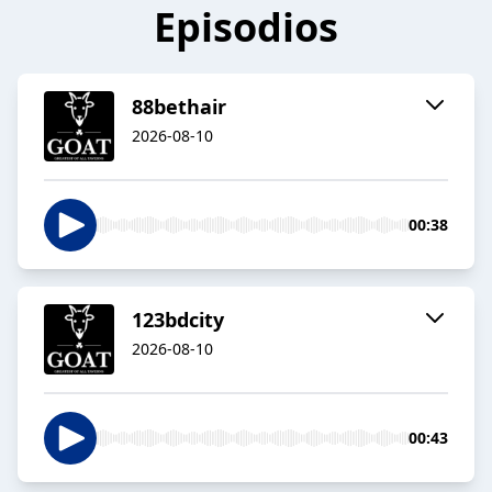
Episodios
88bethair
2026-08-10
00:38
123bdcity
2026-08-10
00:43