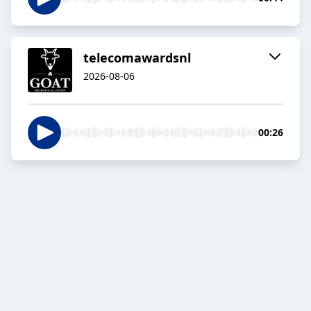
telecomawardsnl
2026-08-06
00:26