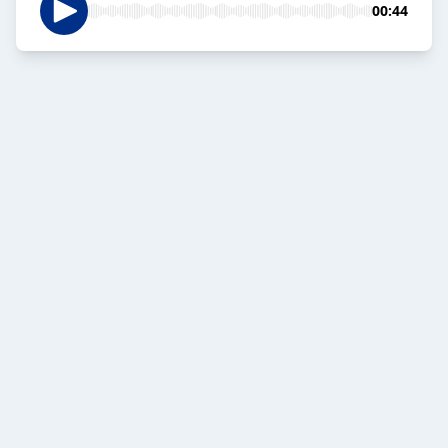
00:44