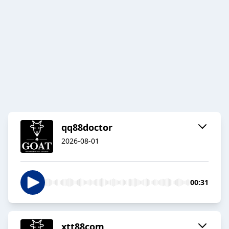
qq88doctor
2026-08-01
00:31
xtt88com