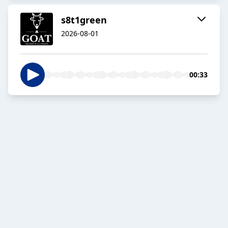
s8t1green
2026-08-01
00:33