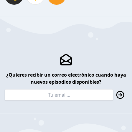
¿Quieres recibir un correo electrónico cuando haya
nuevos episodios disponibles?