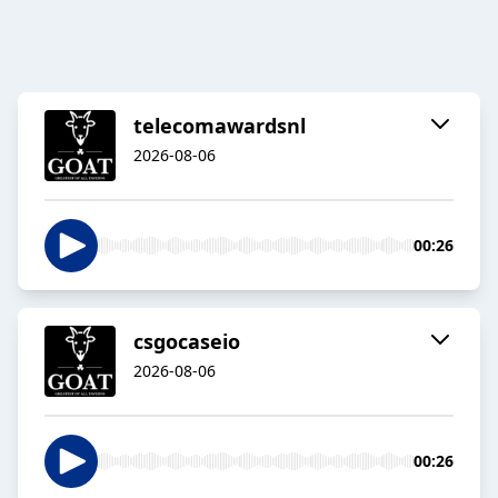
telecomawardsnl
2026-08-06
00:26
csgocaseio
2026-08-06
00:26