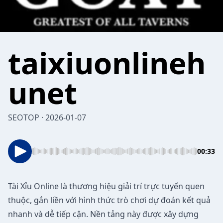
taixiuonlineh
unet
SEOTOP · 2026-01-07
00:33
Tài Xỉu Online
là thương hiệu giải trí trực tuyến quen
thuộc, gắn liền với hình thức trò chơi dự đoán kết quả
nhanh và dễ tiếp cận. Nền tảng này được xây dựng