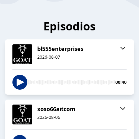
Episodios
bl555enterprises
2026-08-07
00:40
xoso66aitcom
2026-08-06