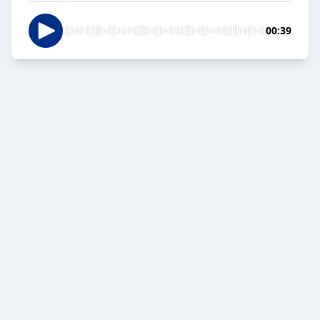
00:39