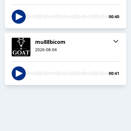
00:40
mu88bicom
2026-08-04
00:41