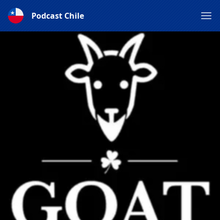
Podcast Chile