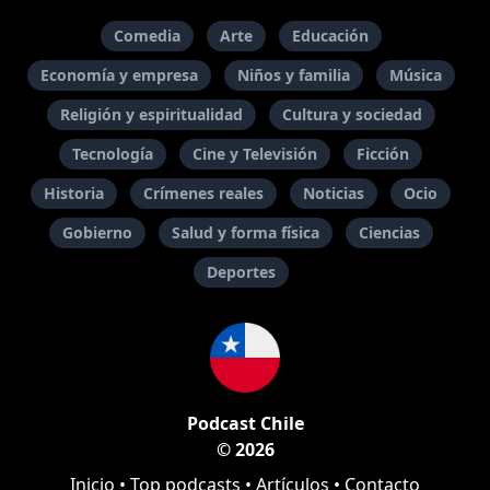
Comedia
Arte
Educación
Economía y empresa
Niños y familia
Música
Religión y espiritualidad
Cultura y sociedad
Tecnología
Cine y Televisión
Ficción
Historia
Crímenes reales
Noticias
Ocio
Gobierno
Salud y forma física
Ciencias
Deportes
Podcast Chile
© 2026
Inicio
•
Top podcasts
•
Artículos
•
Contacto