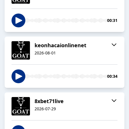
00:31
keonhacaionlinenet
2026-08-01
00:34
8xbet71live
2026-07-29