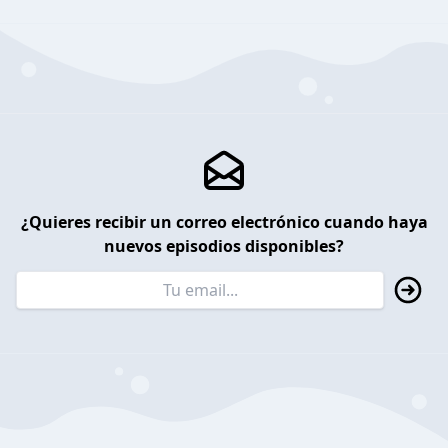
¿Quieres recibir un correo electrónico cuando haya
nuevos episodios disponibles?