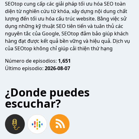
SEOtop cung cấp các giải pháp tối ưu hóa SEO toàn
diện từ nghiên cứu từ khóa, xây dựng nội dung chất
lượng đến tối ưu hóa cấu trúc website. Bằng việc sử
dụng những kỹ thuật SEO tiên tiến và tuân thủ các
nguyên tắc của Google, SEOtop đảm bảo giúp khách
hàng đạt được kết quả bền vững và hiệu quả. Dịch vụ
của SEOtop không chỉ giúp cải thiện thứ hạng
Número de episodios:
1,651
Último episodio:
2026-08-07
¿Donde puedes
escuchar?