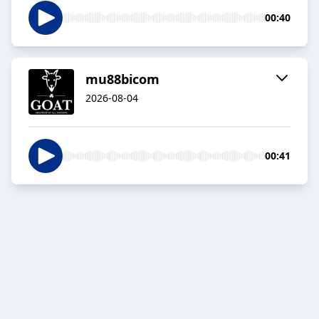
00:40
mu88bicom
2026-08-04
00:41