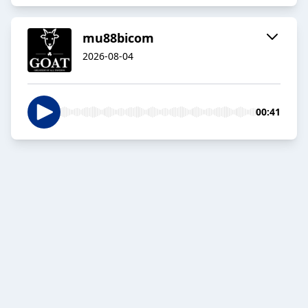
mu88bicom
2026-08-04
00:41