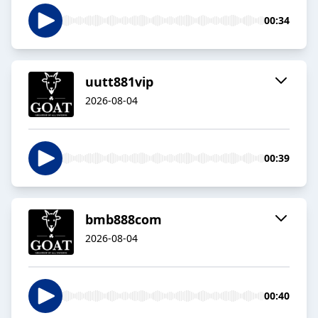
00:34
uutt881vip
2026-08-04
00:39
bmb888com
2026-08-04
00:40