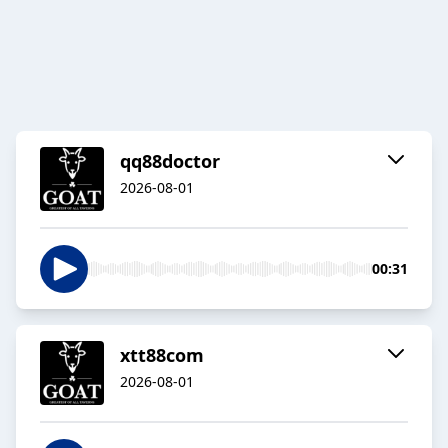
qq88doctor
2026-08-01
00:31
xtt88com
2026-08-01