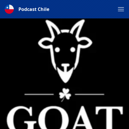
Podcast Chile