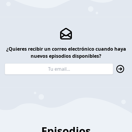
¿Quieres recibir un correo electrónico cuando haya
nuevos episodios disponibles?
Episodios