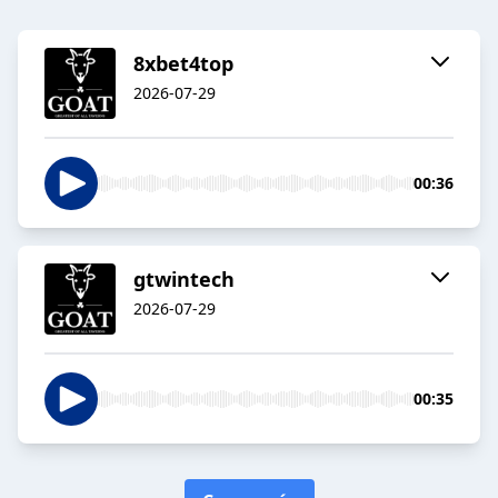
8xbet4top
2026-07-29
00:36
gtwintech
2026-07-29
00:35