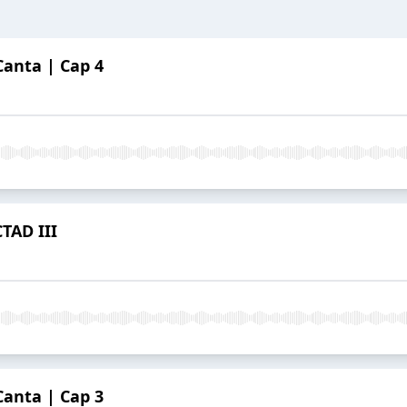
Canta | Cap 4
TAD III
Canta | Cap 3