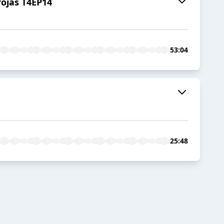
rojas T4EP14
53:04
25:48