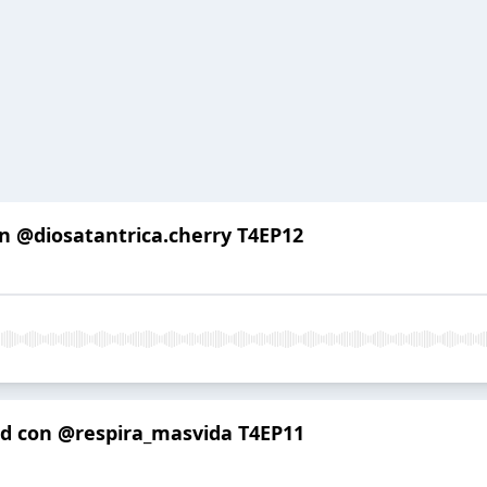
n @diosatantrica.cherry T4EP12
ad con @respira_masvida T4EP11