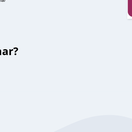
ma/
har?