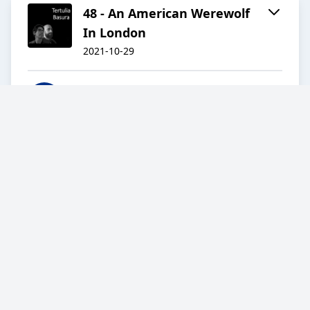
48 - An American Werewolf
In London
2021-10-29
40:16
48 - Raúl Ruiz
2021-09-25
01:11:25
47- Blade (la trilogía)