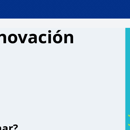
novación
har?