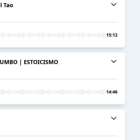
l Tao
15:12
 RUMBO | ESTOICISMO
14:46