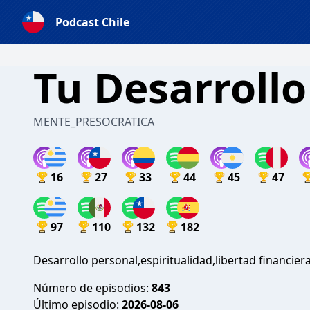
Podcast Chile
Tu Desarrollo
MENTE_PRESOCRATICA
16
27
33
44
45
47
97
110
132
182
Desarrollo personal,espiritualidad,libertad financie
Número de episodios:
843
Último episodio:
2026-08-06