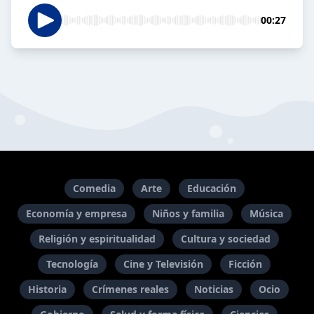
00:27
Comedia
Arte
Educación
Economía y empresa
Niños y familia
Música
Religión y espiritualidad
Cultura y sociedad
Tecnología
Cine y Televisión
Ficción
Historia
Crímenes reales
Noticias
Ocio