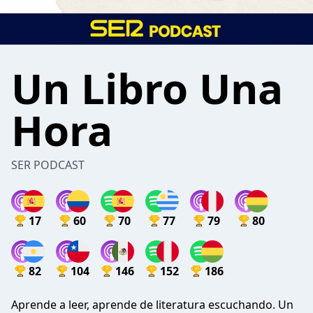
Un Libro Una
Hora
SER PODCAST
17
60
70
77
79
80
82
104
146
152
186
Aprende a leer, aprende de literatura escuchando. Un