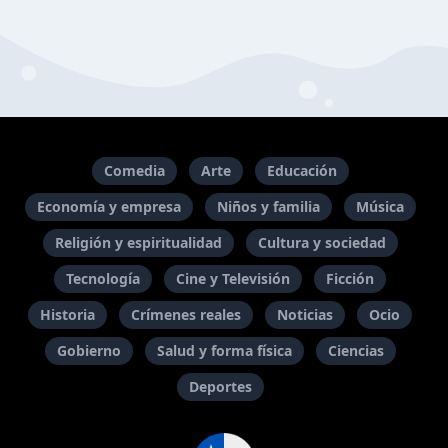
Comedia
Arte
Educación
Economía y empresa
Niños y familia
Música
Religión y espiritualidad
Cultura y sociedad
Tecnología
Cine y Televisión
Ficción
Historia
Crímenes reales
Noticias
Ocio
Gobierno
Salud y forma física
Ciencias
Deportes