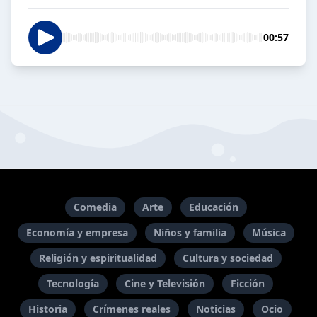
00:57
Comedia
Arte
Educación
Economía y empresa
Niños y familia
Música
Religión y espiritualidad
Cultura y sociedad
Tecnología
Cine y Televisión
Ficción
Historia
Crímenes reales
Noticias
Ocio