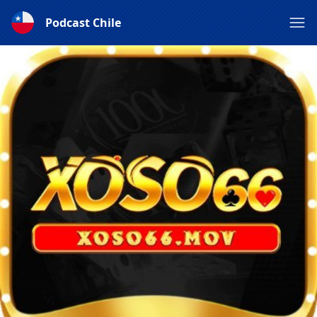
Podcast Chile