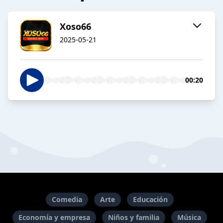
Xoso66
2025-05-21
00:20
Comedia
Arte
Educación
Economía y empresa
Niños y familia
Música