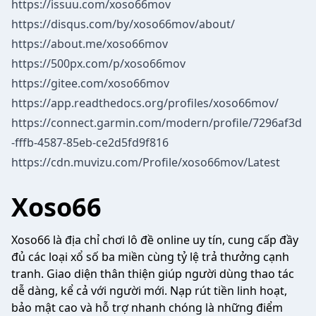
https://issuu.com/xoso66mov
https://disqus.com/by/xoso66mov/about/
https://about.me/xoso66mov
https://500px.com/p/xoso66mov
https://gitee.com/xoso66mov
https://app.readthedocs.org/profiles/xoso66mov/
https://connect.garmin.com/modern/profile/7296af3d
-fffb-4587-85eb-ce2d5fd9f816
https://cdn.muvizu.com/Profile/xoso66mov/Latest
Xoso66
Xoso66
là địa chỉ chơi lô đề online uy tín, cung cấp đầy
đủ các loại xổ số ba miền cùng tỷ lệ trả thưởng cạnh
tranh. Giao diện thân thiện giúp người dùng thao tác
dễ dàng, kể cả với người mới. Nạp rút tiền linh hoạt,
bảo mật cao và hỗ trợ nhanh chóng là những điểm