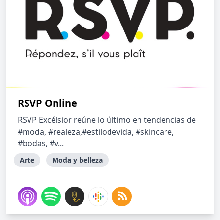
RSVP Online
RSVP Excélsior reúne lo último en tendencias de
#moda, #realeza,#estilodevida, #skincare,
#bodas, #v...
Arte
Moda y belleza