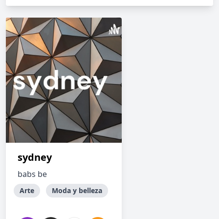
sydney
babs be
Arte
Moda y belleza