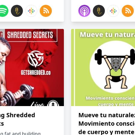
ng Shredded
Mueve tu naturalez
ts
Movimiento consci
de cuerpo y mente
g fat and building