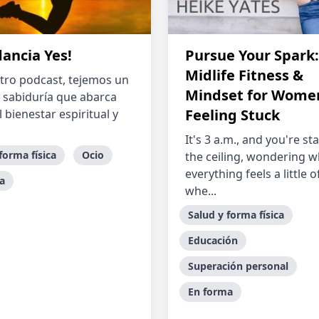
ancia Yes!
Pursue Your Spark:
Midlife Fitness &
tro podcast, tejemos un
Mindset for Wome
e sabiduría que abarca
Feeling Stuck
 bienestar espiritual y
It's 3 a.m., and you're st
forma física
Ocio
the ceiling, wondering 
everything feels a little
a
whe...
Salud y forma física
Educación
Superación personal
En forma