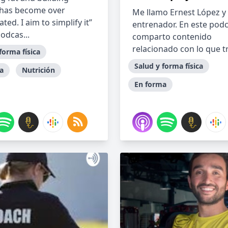
has become over
Me llamo Ernest López y
ted. I aim to simplify it”
entrenador. En este pod
podcas...
comparto contenido
relacionado con lo que tr.
forma física
Salud y forma física
a
Nutrición
En forma