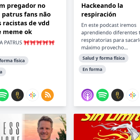
m pregador no
Hackeando la
e patrus fans não
respiración
 racistas de vdd
En este podcast iremos
e meme ok
aprendiendo diferentes 
respiratorias para sacarl
LA PATRUS 🎀🎀🎀🎀🎀
máximo provecho...
Salud y forma física
forma física
En forma
a