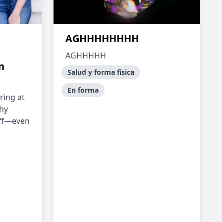
AGHHHHHHHH
AGHHHHH
n
Salud y forma física
En forma
aring at
why
 off—even